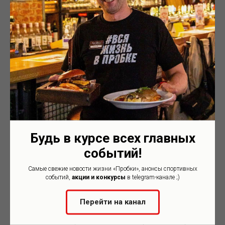
класса, сваренный традиционным
Обладает приятным и
способом.
Пиво
характеризуется
сбалансированным вкусом с
ярким, насыщенным вкусом и
оттенками хмеля и солода,
выразительным ароматом
карамели и меда. Отлично
(пл. 12%, aлк. 5%)
сочетается с холодными закусками
и жареным мясом.
780
р.
(пл. 13%, алк. 5,2%)
780
р.
Будь в курсе всех главных
событий!
Самые свежие новости жизни «Пробки», анонсы спортивных
событий,
акции и конкурсы
в telegram-канале ;)
Майзелс Вайс (Германия)
Рэбл Эпл Дикий Крест
Перейти на канал
(Россия)
Высококачественный пшеничный
эль. Его свежий аромат пива
Натуральный сидр создается из