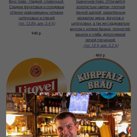
Вкус пива - гладкий, сливочный.
пшеничное пиво. Отличается
Сладкие фруктовые и солодовые
золотистым цветом, плотной
оттенки уравновешены нотками
пенной шапкой, характерным
цитрусовых и специй
ароматом зерна, фруктов и
(пл. 12.8%, aлк. 5.4 %)
цитрусовых, а так же сладковатым
вкусом с нотами банана, пряностей,
940
р.
ванили и хлеба, дополняемой
легкой горчинкой.
(пл. 13 %, aлк. 5.2 %)
460
р.
Литовел Премиум (Чехия)
Курпфальц Брой Хеллес
(Германия)
Светлый чешский лагер премиум