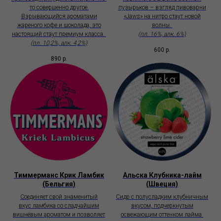
то совершенно другое.
пузырьков – взгляд пивоварни
Взрывающийся ароматами
«Jaws» на нитро стаут новой
жареного кофе и шоколада, это
волны.
настоящий стаут премиум класса.
(пл. 16%, алк. 6%)
(пл. 10,2%, алк. 4,2%)
600
р.
890
р.
Тиммерманс Крик Ламбик
Альска Клубника-лайм
(Бельгия)
(Швеция)
Соединяет свой знаменитый
Сидр с полусладким клубничным
вкус ламбика со сладчайшим
вкусом, подчеркнутым
вишнёвым ароматом и позволяет
освежающим оттенком лайма