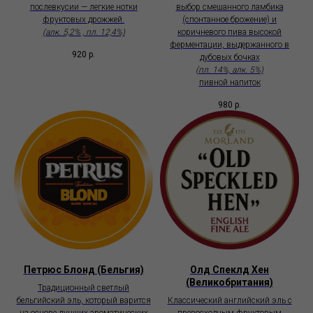
послевкусии — легкие нотки
выбор смешанного ламбика
фруктовых дрожжей.
(спонтанное брожение) и
(алк. 5,2% , пл. 12,4%)
коричневого пива высокой
ферментации, выдержанного в
920
р.
дубовых бочках
(пл. 14%, aлк. 5%)
пивной напиток
980
р.
Петрюс Блонд (Бельгия)
Олд Спеклд Хен
(Великобритания)
Традиционный светлый
бельгийский эль, который варится
Классический английский эль с