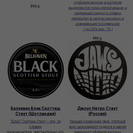
глубоким вкусом, в котором
890
р.
выделяются тона спелой вишни, а
умеренная сладость плавно
переходит в легкую кислинку и
освежающее послевкусие.
( пл.20% алк. 7% )
980
р.
Белхевен Блэк Скоттиш
Джоус Нитро Стаут
Стаут (Шотландия)
(Россия)
"Блэк" Скоттиш Стаут — это, по
Тающая сливочная пена, плотный
словам
вкус шоколадного пудинга и магия
производителя, действительно что-
лавинного эффекта азотных