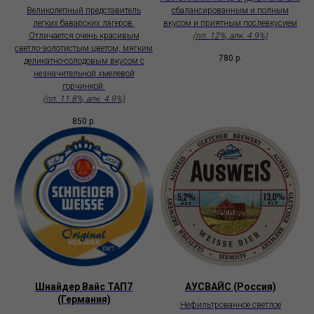
Великолепный представитель
сбалансированным и полным
легких баварских лагеров.
вкусом и приятным послевкусием
Отличается очень красивым
(пл. 12%, алк. 4.9%)
светло-золотистым цветом, мягким
780
р.
деликатно-солодовым вкусом с
незначительной хмелевой
горчинкой
(пл. 11.8%, алк. 4.9%)
850
р.
Шнайдер Вайс ТАП7
АУСВАЙС (Россия)
(Германия)
Нефильтрованное светлое