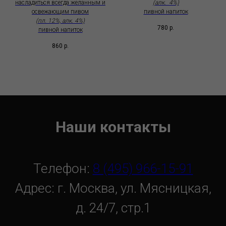
насладиться всегда желанным и
(aлк. 4%)
освежающим пивом
пивной напиток
(пл. 12%, aлк. 4%)
780
р.
пивной напиток
860
р.
Наши контакты
Телефон:
8 (495) 966-15-91
Адрес: г. Москва, ул. Мясницкая,
д. 24/7, стр.1