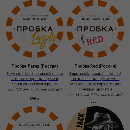
Пробка Лагер (Россия)
Пробка Red (Россия)
Ячменный фильтрованный лагер с
Фирменный красный ячменный
чистым солодовым вкусом и
лагер с полным вкусом смеси
приятной хмелевой горечью
карамельных солодов и тонким
(пл. 12%, алк. 4.5%, горечь 23 ед.)
хмелевым ароматом
(пл. 13%, алк. 4.4%, горечь 24 IBU)
390
р.
390
р.