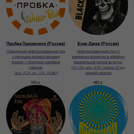
Пробка Пшеничное (Россия)
Блэк Джек (Россия)
Пшеничный нефильтрованный эль
Нефильтрованный стаут с
с пряными ароматическими
хмелевым ароматом и кофейно-
тонами, с приятной хмелевой
карамельной ноткой во вкусе
горечью
(пл.13%, алк. 4.9%, горечь 35 ед.)
(алк. 4,5%, пл. 13%, 19 IBU)
пивной напиток
390
р.
480
р.