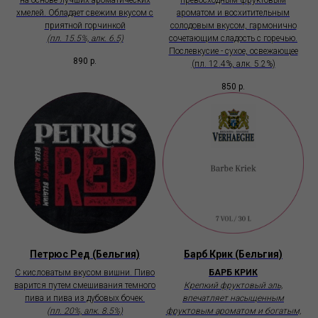
на основе лучших ароматических
превосходным фруктовым
хмелей. Обладает свежим вкусом с
ароматом и восхитительным
приятной горчинкой
солодовым вкусом, гармонично
(пл. 15.5%, алк. 6.5)
сочетающим сладость с горечью.
Послевкусие - сухое, освежающее
890
р.
(пл. 12.4%, алк. 5.2%)
850
р.
Петрюс Ред (Бельгия)
Барб Крик (Бельгия)
С кисловатым вкусом вишни. Пиво
БАРБ КРИК
варится путем смешивания темного
Крепкий фруктовый эль,
пива и пива из дубовых бочек
впечатляет насыщенным
(пл. 20%, алк. 8.5%)
фруктовым ароматом и богатым,