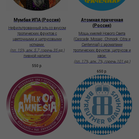
Мумбая ИПА (Россия)
Атомная прачечная
(Россия)
Нефильтрованный эль со вкусом
тропических фруктов с
Мощь хмелей Нового Света
цветочными и цитрусовыми
(Cascade, Mosaic, Chinook, Citra и
нотками
Centennial) с ароматами
(пл. 15%, алк. 5.7, горечь 35 ед.)
тропических фруктов, цитрусов и
пивной напиток
хвои.
(пл. 17%, алк. 7%, горечь 101 ед.)
550
р.
650
р.