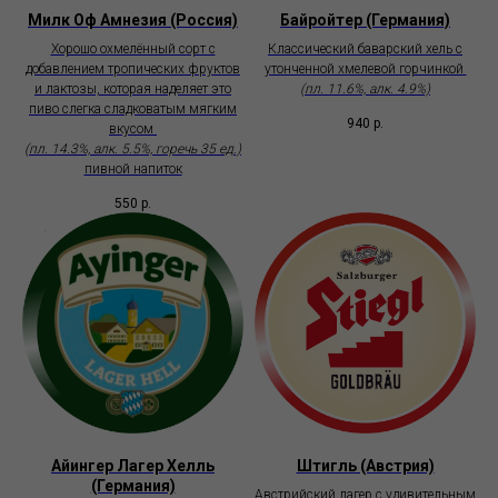
Милк Оф Амнезия (Россия)
Байройтер (Германия)
Хорошо охмелённый сорт с
Классический баварский хель с
добавлением тропических фруктов
утонченной хмелевой горчинкой
и лактозы, которая наделяет это
(пл. 11.6%, алк. 4.9%)
пиво слегка сладковатым мягким
940
р.
вкусом
(пл. 14.3%, алк. 5.5%, горечь 35 ед.)
пивной напиток
550
р.
Айингер Лагер Хелль
Штигль (Австрия)
(Германия)
Австрийский лагер с удивительным