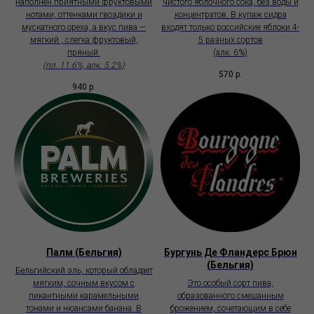
наполнен приятными фруктовыми
чистого яблочного сока, без воды и
нотами, оттенками гвоздики и
концентратов. В купаж сидра
мускатного ореха, а вкус пива —
входят только российские яблоки 4-
мягкий , слегка фруктовый,
5 разных сортов
пряный.
(алк. 6%)
(пл. 11.6%, алк. 5.2%)
570
р.
940
р.
Палм (Бельгия)
Бургунь Де Фландерс Брюн
(Бельгия)
Бельгийский эль, который обладает
мягким, сочным вкусом с
Это особый сорт пива,
пикантными карамельными
образованного смешанным
тонами и нюансами банана. В
брожением, сочетающим в себе